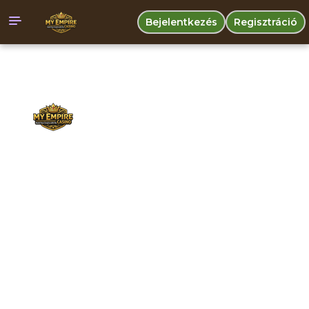
Bejelentkezés
Regisztráció
Az Én Birodalmam
Az Én Birodalmam
Az Én Birodalmam
Kaszinó Bónuszai
Kaszinó
Kaszinó Játéka
Hűségprogramja
Az Én Birodalmam
A Birodalom
My Empire Kaszinó
Kaszinó
Kaszinó Kivonás
Bejelentkezés
Alkalmazás
My Empire Kaszinó
A My Empire
Lépjen
Regisztráció
Casino KYC
kapcsolatba
Szabályai
velünk
Rólunk
Felelős
Fizetések
Szerencsejáték